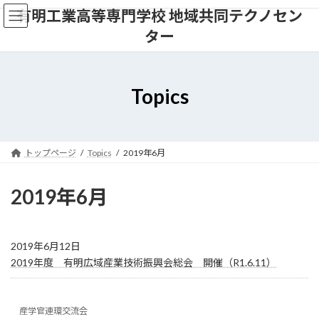
コ
ナ
有明工業高等専門学校 地域共同テクノセン
ン
ビ
ター
テ
ゲ
ン
ー
ツ
シ
へ
ョ
Topics
ス
ン
キ
に
ッ
移
プ
動
トップページ
Topics
2019年6月
2019年6月
2019年6月12日
2019年度 有明広域産業技術振興会総会 開催（R1.6.11）
産学官連環交流会